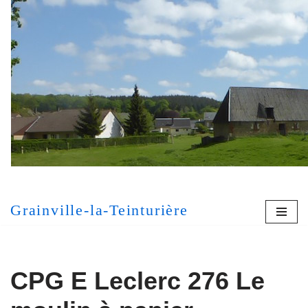
Aller
au
contenu
[MONT
Grainville-la-Teinturière
CPG E Leclerc 276 Le