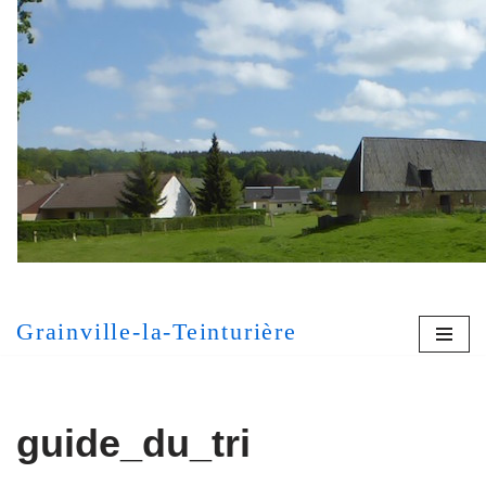
Aller
au
contenu
[MONT
Grainville-la-Teinturière
guide_du_tri