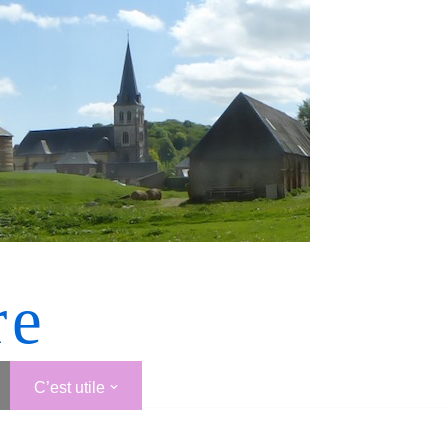
re
C’est utile