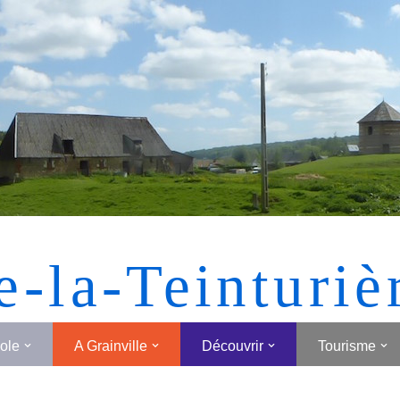
[MONTRER SOUS FORME DE VIGNETTES]
e-la-Teinturiè
cole
A Grainville
Découvrir
Tourisme