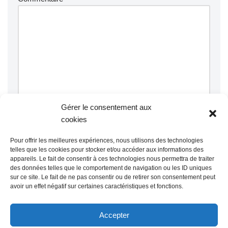
Gérer le consentement aux
cookies
Pour offrir les meilleures expériences, nous utilisons des technologies
telles que les cookies pour stocker et/ou accéder aux informations des
appareils. Le fait de consentir à ces technologies nous permettra de traiter
Ce site utilise Akismet pour réduire les indésirables.
En savoir
des données telles que le comportement de navigation ou les ID uniques
plus sur la façon dont les données de vos commentaires sont
sur ce site. Le fait de ne pas consentir ou de retirer son consentement peut
traitées
.
avoir un effet négatif sur certaines caractéristiques et fonctions.
@ Mairie de Grainville la Teinturière
Accepter
Site propulsé par Tambour de Ville