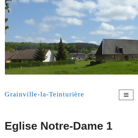
Aller
au
contenu
[MONT
Grainville-la-Teinturière
Eglise Notre-Dame 1