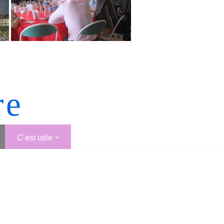
re
C’est utile