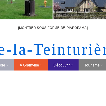
[MONTRER SOUS FORME DE DIAPORAMA]
e-la-Teinturiè
cole
A Grainville
Découvrir
Tourisme