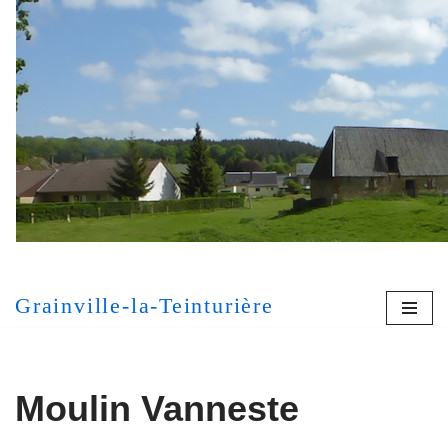
Aller
au
contenu
[MONT
Grainville-la-Teinturière
Moulin Vanneste