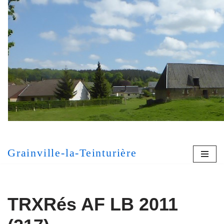
Aller
au
contenu
[MONT
Grainville-la-Teinturière
TRXRés AF LB 2011